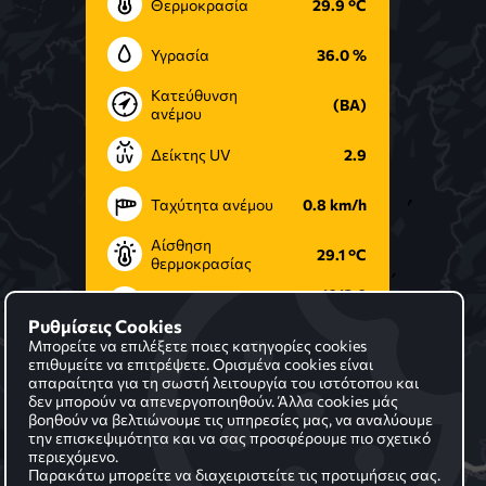
Θερμοκρασία
29.9 °C
περιοχής μας
Υγρασία
36.0 %
Κατεύθυνση
(ΒΑ)
ανέμου
Δείκτης UV
2.9
Ταχύτητα ανέμου
0.8 km/h
Αίσθηση
29.1 °C
θερμοκρασίας
1013.0
Πίεση
mBar
Ρυθμίσεις Cookies
Μπορείτε να επιλέξετε ποιες κατηγορίες cookies
επιθυμείτε να επιτρέψετε. Ορισμένα cookies είναι
απαραίτητα για τη σωστή λειτουργία του ιστότοπου και
δεν μπορούν να απενεργοποιηθούν. Άλλα cookies μάς
βοηθούν να βελτιώνουμε τις υπηρεσίες μας, να αναλύουμε
την επισκεψιμότητα και να σας προσφέρουμε πιο σχετικό
περιεχόμενο.
Παρακάτω μπορείτε να διαχειριστείτε τις προτιμήσεις σας.